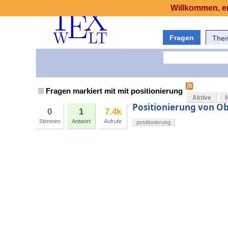
Willkommen, er
Fragen
The
Fragen markiert mit mit positionierung
Aktive
Positionierung von O
0
1
7.4k
Stimmen
Antwort
Aufrufe
positionierung