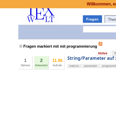
Willkommen, er
Fragen
The
Fragen markiert mit mit programmierung
Aktive
String/Parameter auf 
1
2
11.6k
Stimme
Antworten
Aufrufe
makros
parameter
programmi