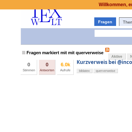
Willkommen, er
Fragen
The
Fragen markiert mit mit querverweise
Aktive
Kurzverweis bei @inco
0
0
6.0k
Stimmen
Antworten
Aufrufe
biblatex
querverweise