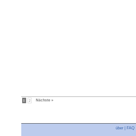
Nächste »
1
2
über
|
FAQ