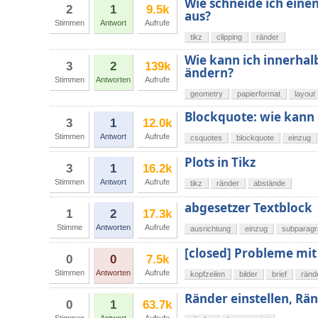
Wie schneide ich einen
2
1
9.5k
aus?
Stimmen
Antwort
Aufrufe
tikz
clipping
ränder
Wie kann ich innerha
3
2
139k
ändern?
Stimmen
Antworten
Aufrufe
geometry
papierformat
layout
Blockquote: wie kann
3
1
12.0k
Stimmen
Antwort
Aufrufe
csquotes
blockquote
einzug
Plots in Tikz
3
1
16.2k
Stimmen
Antwort
Aufrufe
tikz
ränder
abstände
abgesetzer Textblock
1
2
17.3k
Stimme
Antworten
Aufrufe
ausrichtung
einzug
subparagr
[closed] Probleme mit 
0
0
7.5k
Stimmen
Antworten
Aufrufe
kopfzeilen
bilder
brief
ränd
Ränder einstellen, Rä
0
1
63.7k