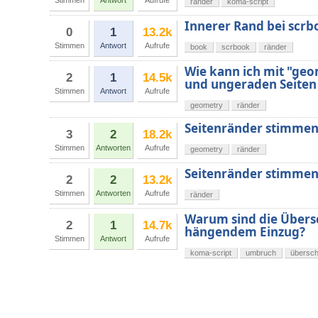
Stimmen
Antwort
Aufrufe
ränder
koma-script
Innerer Rand bei scrb
0
1
13.2k
Stimmen
Antwort
Aufrufe
book
scrbook
ränder
Wie kann ich mit "ge
2
1
14.5k
und ungeraden Seiten
Stimmen
Antwort
Aufrufe
geometry
ränder
Seitenränder stimmen
3
2
18.2k
Stimmen
Antworten
Aufrufe
geometry
ränder
Seitenränder stimmen
2
2
13.2k
Stimmen
Antworten
Aufrufe
ränder
Warum sind die Übersc
2
1
14.7k
hängendem Einzug?
Stimmen
Antwort
Aufrufe
koma-script
umbruch
übersch