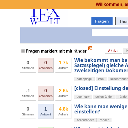
Willkommen, er
Fragen
The
Fragen markiert mit mit ränder
Aktive
Wie bekommt man bei e
0
0
1.7k
Satzsspiegel) gleiche
Stimmen
Antworten
Aufrufe
zweiseitigen Dokume
satzspiegel
latex
seitenränder
[closed] Einstellung 
-1
0
2.6k
Stimmen
Antworten
Aufrufe
geometry
seitenränder
ränder
Wie kann man weniger
0
1
4.8k
einstellen?
Stimmen
Antwort
Aufrufe
seitenränder
ränder