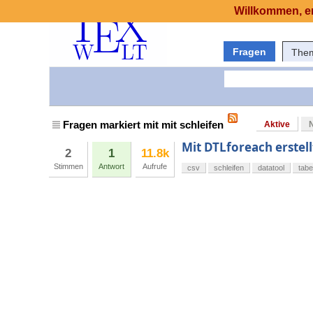
Willkommen, er
Fragen
The
Fragen markiert mit mit schleifen
Aktive
Mit DTLforeach erstell
2
1
11.8k
Stimmen
Antwort
Aufrufe
csv
schleifen
datatool
tabe