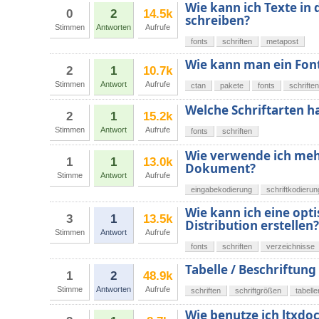
Wie kann ich Texte in 
0
2
14.5k
schreiben?
Stimmen
Antworten
Aufrufe
fonts
schriften
metapost
Wie kann man ein Font
2
1
10.7k
Stimmen
Antwort
Aufrufe
ctan
pakete
fonts
schriften
Welche Schriftarten ha
2
1
15.2k
Stimmen
Antwort
Aufrufe
fonts
schriften
Wie verwende ich meh
1
1
13.0k
Dokument?
Stimme
Antwort
Aufrufe
eingabekodierung
schriftkodierun
Wie kann ich eine opti
3
1
13.5k
Distribution erstellen?
Stimmen
Antwort
Aufrufe
fonts
schriften
verzeichnisse
Tabelle / Beschriftung
1
2
48.9k
Stimme
Antworten
Aufrufe
schriften
schriftgrößen
tabelle
Wie benutze ich ltxdoc