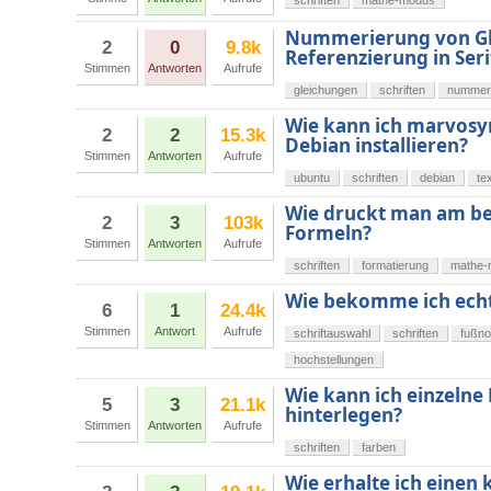
schriften
mathe-modus
Nummerierung von Glei
2
0
9.8k
Referenzierung in Seri
Stimmen
Antworten
Aufrufe
gleichungen
schriften
nummer
Wie kann ich marvosy
2
2
15.3k
Debian installieren?
Stimmen
Antworten
Aufrufe
ubuntu
schriften
debian
te
Wie druckt man am be
2
3
103k
Formeln?
Stimmen
Antworten
Aufrufe
schriften
formatierung
mathe-
Wie bekomme ich echt
6
1
24.4k
Stimmen
Antwort
Aufrufe
schriftauswahl
schriften
fußno
hochstellungen
Wie kann ich einzelne
5
3
21.1k
hinterlegen?
Stimmen
Antworten
Aufrufe
schriften
farben
Wie erhalte ich einen 