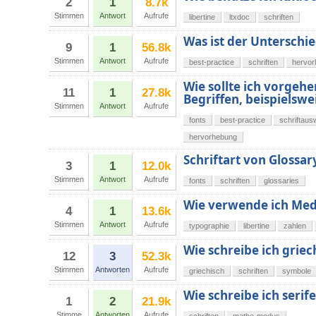
2
1
8.7k
Stimmen
Antwort
Aufrufe
libertine
ltxdoc
schriften
Was ist der Unterschie
9
1
56.8k
Stimmen
Antwort
Aufrufe
best-practice
schriften
hervor
Wie sollte ich vorgeh
11
1
27.8k
Begriffen, beispielsw
Stimmen
Antwort
Aufrufe
fonts
best-practice
schriftaus
hervorhebung
Schriftart von Glossar
3
1
12.0k
Stimmen
Antwort
Aufrufe
fonts
schriften
glossaries
Wie verwende ich Medi
4
1
13.6k
Stimmen
Antwort
Aufrufe
typographie
libertine
zahlen
Wie schreibe ich grie
12
3
52.3k
Stimmen
Antworten
Aufrufe
griechisch
schriften
symbole
Wie schreibe ich seri
1
2
21.9k
Stimme
Antworten
Aufrufe