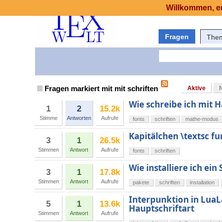
Willkommen, er
Fragen
The
Fragen markiert mit mit schriften
Aktive
Wie schreibe ich mit
1
2
15.2k
Stimme
Antworten
Aufrufe
fonts
schriften
mathe-modus
Kapitälchen \textsc fu
3
1
26.5k
Stimmen
Antwort
Aufrufe
fonts
schriften
Wie installiere ich ei
3
1
17.8k
Stimmen
Antwort
Aufrufe
pakete
schriften
installation
Interpunktion in Lua
5
1
13.6k
Hauptschriftart
Stimmen
Antwort
Aufrufe