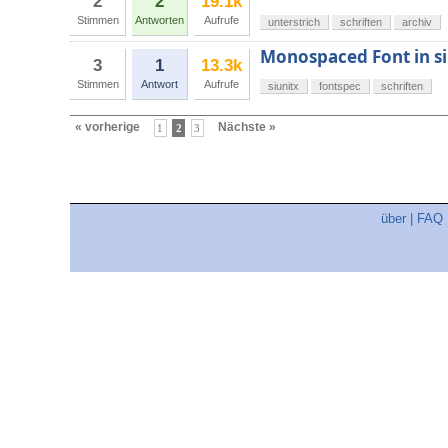
2
2
19.1k
Stimmen
Antworten
Aufrufe
unterstrich
schriften
archiv
Monospaced Font in si
3
1
13.3k
Stimmen
Antwort
Aufrufe
siunitx
fontspec
schriften
« vorherige
Nächste »
1
2
3
über
|
FAQ