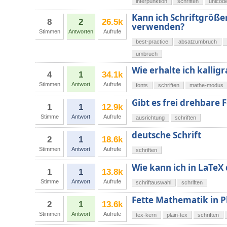
interpunktion
schriften
unicod
Kann ich Schriftgrö
8
2
26.5k
verwenden?
Stimmen
Antworten
Aufrufe
best-practice
absatzumbruch
umbruch
Wie erhalte ich kalli
4
1
34.1k
Stimmen
Antwort
Aufrufe
fonts
schriften
mathe-modus
Gibt es frei drehbare 
1
1
12.9k
Stimme
Antwort
Aufrufe
ausrichtung
schriften
deutsche Schrift
2
1
18.6k
Stimmen
Antwort
Aufrufe
schriften
Wie kann ich in LaTeX 
1
1
13.8k
Stimme
Antwort
Aufrufe
schriftauswahl
schriften
Fette Mathematik in P
2
1
13.6k
Stimmen
Antwort
Aufrufe
tex-kern
plain-tex
schriften