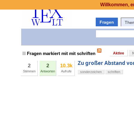
Willkommen, er
Fragen
The
Fragen markiert mit mit schriften
Aktive
Zu großer Abstand vor 
2
2
10.3k
Stimmen
Antworten
Aufrufe
sonderzeichen
schriften