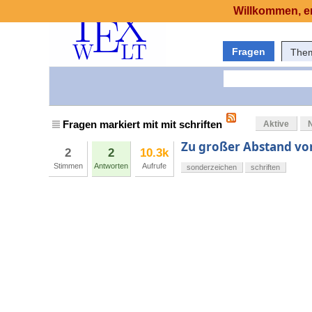
Willkommen, er
Fragen
The
Fragen markiert mit mit schriften
Aktive
Zu großer Abstand vor 
2
2
10.3k
Stimmen
Antworten
Aufrufe
sonderzeichen
schriften