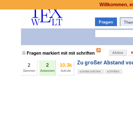
Willkommen, er
Fragen
The
Fragen markiert mit mit schriften
Aktive
Zu großer Abstand vor 
2
2
10.3k
Stimmen
Antworten
Aufrufe
sonderzeichen
schriften