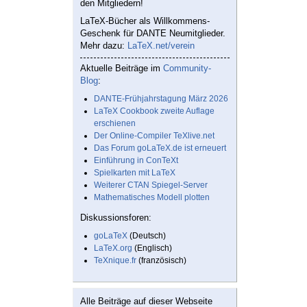
den Mitgliedern!
LaTeX-Bücher als Willkommens-
Geschenk für DANTE Neumitglieder.
Mehr dazu:
LaTeX.net/verein
Aktuelle Beiträge im
Community-
Blog
:
DANTE-Frühjahrstagung März 2026
LaTeX Cookbook zweite Auflage
erschienen
Der Online-Compiler TeXlive.net
Das Forum goLaTeX.de ist erneuert
Einführung in ConTeXt
Spielkarten mit LaTeX
Weiterer CTAN Spiegel-Server
Mathematisches Modell plotten
Diskussionsforen:
goLaTeX
(Deutsch)
LaTeX.org
(Englisch)
TeXnique.fr
(französisch)
Alle Beiträge auf dieser Webseite