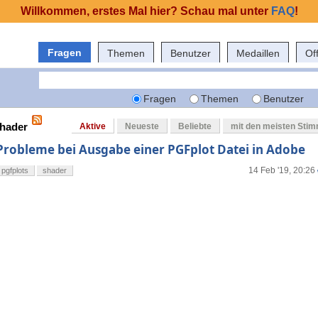
Willkommen, erstes Mal hier? Schau mal unter
FAQ
!
Fragen
Themen
Benutzer
Medaillen
Of
Fragen
Themen
Benutzer
shader
Aktive
Neueste
Beliebte
mit den meisten Sti
Probleme bei Ausgabe einer PGFplot Datei in Adobe
14 Feb '19, 20:26
pgfplots
shader