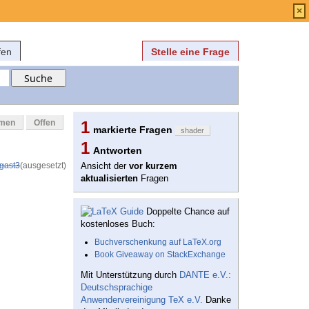
Anmelden
über
FAQ
×
fen
Stelle eine Frage
mmen
Offen
1
markierte Fragen
shader
1
Antworten
gast3
(ausgesetzt)
Ansicht der
vor kurzem
aktualisierten
Fragen
Doppelte Chance auf
kostenloses Buch:
Buchverschenkung auf LaTeX.org
Book Giveaway on StackExchange
Mit Unterstützung durch
DANTE e.V.:
Deutschsprachige
Anwendervereinigung TeX e.V.
Danke