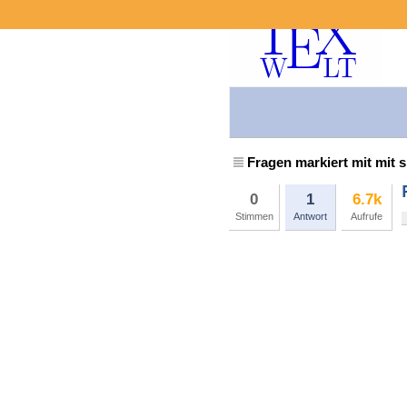
Fragen markiert mit mit 
0
1
6.7k
Stimmen
Antwort
Aufrufe