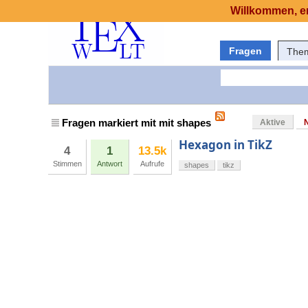
Willkommen, er
Fragen
The
Fragen markiert mit mit shapes
Aktive
Hexagon in TikZ
4
1
13.5k
Stimmen
Antwort
Aufrufe
shapes
tikz