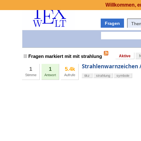
Willkommen, er
Fragen
The
Fragen markiert mit mit strahlung
Aktive
Strahlenwarnzeichen /
1
1
5.4k
Stimme
Antwort
Aufrufe
tikz
strahlung
symbole