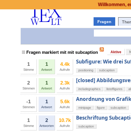
Willkommen, er
Fragen
The
Fragen markiert mit mit subcaption
Aktive
Subfigure: Wie drei Su
1
1
4.4k
Stimme
Antwort
Aufrufe
positioning
subcaption
[closed] Abbildungsve
2
1
2.3k
Stimmen
Antwort
Aufrufe
includegraphics
listoffigures
a
Anordnung von Grafik
-1
1
5.6k
Stimmen
Antwort
Aufrufe
minipage
figure
subcaption
Beschriftung Subcapt
1
2
10.7k
Stimme
Antworten
Aufrufe
subcaption