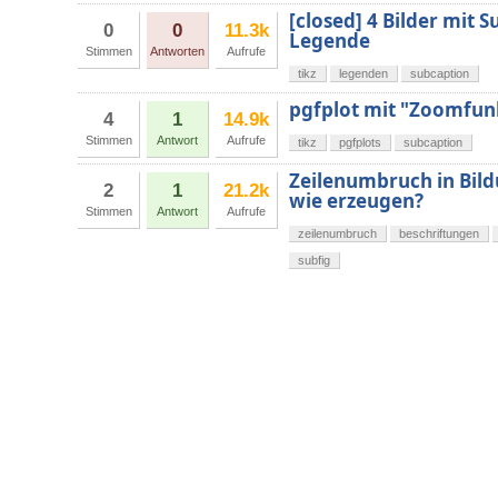
[closed] 4 Bilder mit S
0
0
11.3k
Legende
Stimmen
Antworten
Aufrufe
tikz
legenden
subcaption
pgfplot mit "Zoomfun
4
1
14.9k
Stimmen
Antwort
Aufrufe
tikz
pgfplots
subcaption
Zeilenumbruch in Bild
2
1
21.2k
wie erzeugen?
Stimmen
Antwort
Aufrufe
zeilenumbruch
beschriftungen
subfig