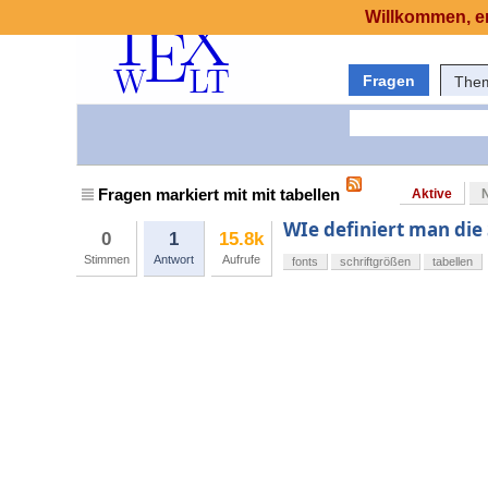
Willkommen, er
Fragen
The
Fragen markiert mit mit tabellen
Aktive
WIe definiert man die 
0
1
15.8k
Stimmen
Antwort
Aufrufe
fonts
schriftgrößen
tabellen