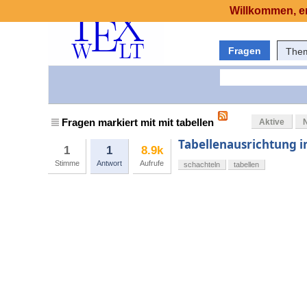
Willkommen, er
Fragen
The
Fragen markiert mit mit tabellen
Aktive
Tabellenausrichtung i
1
1
8.9k
Stimme
Antwort
Aufrufe
schachteln
tabellen