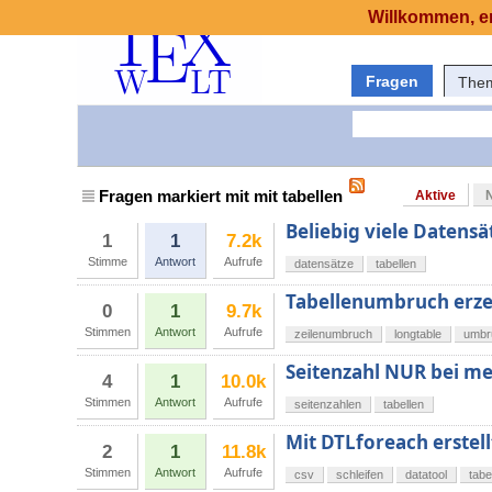
Willkommen, er
Fragen
The
Fragen markiert mit mit tabellen
Aktive
Beliebig viele Datensä
1
1
7.2k
Stimme
Antwort
Aufrufe
datensätze
tabellen
Tabellenumbruch erz
0
1
9.7k
Stimmen
Antwort
Aufrufe
zeilenumbruch
longtable
umbr
Seitenzahl NUR bei meh
4
1
10.0k
Stimmen
Antwort
Aufrufe
seitenzahlen
tabellen
Mit DTLforeach erstell
2
1
11.8k
Stimmen
Antwort
Aufrufe
csv
schleifen
datatool
tabe