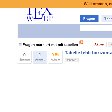
Willkommen, er
Fragen
The
Fragen markiert mit mit tabellen
Aktive
Tabelle fehlt horizont
0
1
9.5k
Stimmen
Antwort
Aufrufe
tabellen