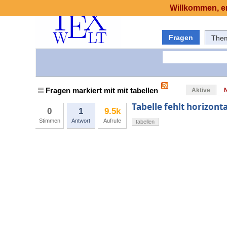
Willkommen, er
Fragen
The
Fragen markiert mit mit tabellen
Aktive
Tabelle fehlt horizont
0
1
9.5k
Stimmen
Antwort
Aufrufe
tabellen