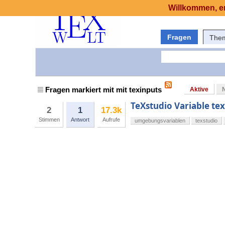
Willkommen, er
Fragen
The
Fragen markiert mit mit texinputs
Aktive
TeXstudio Variable te
2
1
17.3k
Stimmen
Antwort
Aufrufe
umgebungsvariablen
texstudio