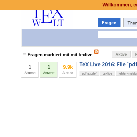
Willkommen, er
Fragen
The
Fragen markiert mit mit texlive
Aktive
TeX Live 2016: File `pd
1
1
9.9k
Stimme
Antwort
Aufrufe
pdftex.def
texlive
fehler-meld