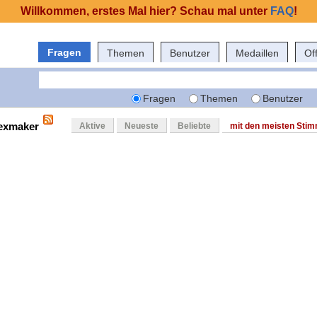
Willkommen, erstes Mal hier? Schau mal unter
FAQ
!
Fragen
Themen
Benutzer
Medaillen
Of
Fragen
Themen
Benutzer
texmaker
Aktive
Neueste
Beliebte
mit den meisten Sti