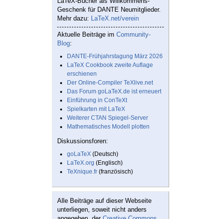
LaTeX-Bücher als Willkommens-
Geschenk für DANTE Neumitglieder.
Mehr dazu:
LaTeX.net/verein
Aktuelle Beiträge im
Community-
Blog
:
DANTE-Frühjahrstagung März 2026
LaTeX Cookbook zweite Auflage
erschienen
Der Online-Compiler TeXlive.net
Das Forum goLaTeX.de ist erneuert
Einführung in ConTeXt
Spielkarten mit LaTeX
Weiterer CTAN Spiegel-Server
Mathematisches Modell plotten
Diskussionsforen:
goLaTeX
(Deutsch)
LaTeX.org
(Englisch)
TeXnique.fr
(französisch)
Alle Beiträge auf dieser Webseite
unterliegen, soweit nicht anders
angegeben, der
Creative Commons