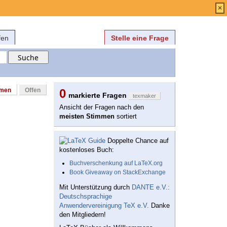
Anmelden
über
FAQ
×
fen
Stelle eine Frage
mmen
Offen
0
markierte Fragen
texmaker
Ansicht der Fragen nach den
meisten Stimmen
sortiert
Doppelte Chance auf
kostenloses Buch:
Buchverschenkung auf LaTeX.org
Book Giveaway on StackExchange
Mit Unterstützung durch
DANTE e.V.:
Deutschsprachige
Anwendervereinigung TeX e.V.
Danke
den Mitgliedern!