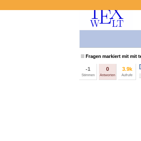
Fragen markiert mit mit t
-1
0
3.9k
Stimmen
Antworten
Aufrufe