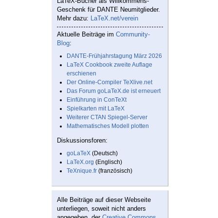
LaTeX-Bücher als Willkommens-
Geschenk für DANTE Neumitglieder.
Mehr dazu:
LaTeX.net/verein
Aktuelle Beiträge im
Community-
Blog
:
DANTE-Frühjahrstagung März 2026
LaTeX Cookbook zweite Auflage
erschienen
Der Online-Compiler TeXlive.net
Das Forum goLaTeX.de ist erneuert
Einführung in ConTeXt
Spielkarten mit LaTeX
Weiterer CTAN Spiegel-Server
Mathematisches Modell plotten
Diskussionsforen:
goLaTeX
(Deutsch)
LaTeX.org
(Englisch)
TeXnique.fr
(französisch)
Alle Beiträge auf dieser Webseite
unterliegen, soweit nicht anders
angegeben, der
Creative Commons