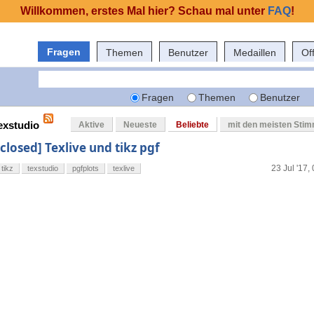
Willkommen, erstes Mal hier? Schau mal unter
FAQ
!
Fragen
Themen
Benutzer
Medaillen
Of
Fragen
Themen
Benutzer
exstudio
Aktive
Neueste
Beliebte
mit den meisten Sti
[closed] Texlive und tikz pgf
23 Jul '17,
tikz
texstudio
pgfplots
texlive