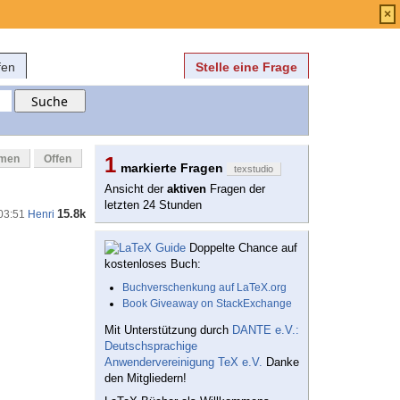
Anmelden
über
FAQ
×
fen
Stelle eine Frage
mmen
Offen
1
markierte Fragen
texstudio
Ansicht der
aktiven
Fragen der
letzten 24 Stunden
15.8k
 03:51
Henri
Doppelte Chance auf
kostenloses Buch:
Buchverschenkung auf LaTeX.org
Book Giveaway on StackExchange
Mit Unterstützung durch
DANTE e.V.:
Deutschsprachige
Anwendervereinigung TeX e.V.
Danke
den Mitgliedern!