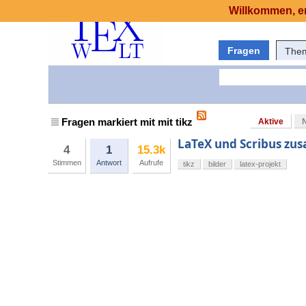
Willkommen, er
Fragen
The
Fragen markiert mit mit tikz
Aktive
LaTeX und Scribus z
4
1
15.3k
Stimmen
Antwort
Aufrufe
tikz
bilder
latex-projekt