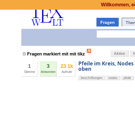
Willkommen, er
Fragen
The
Fragen markiert mit mit tikz
Aktive
Pfeile im Kreis, Nodes
1
3
23.1k
oben
Stimme
Antworten
Aufrufe
beschriftungen
nodes
pfeile