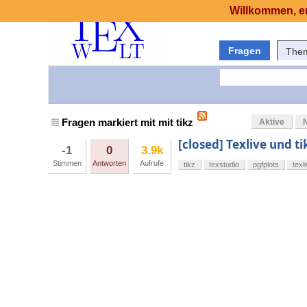
Willkommen, er
Fragen
The
Fragen markiert mit mit tikz
Aktive
[closed] Texlive und ti
-1
0
3.9k
Stimmen
Antworten
Aufrufe
tikz
texstudio
pgfplots
texl