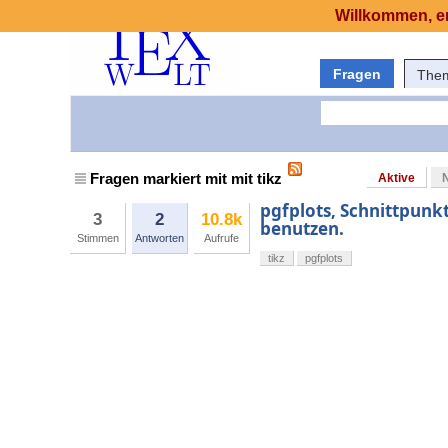
Willkommen, er
Fragen
The
Fragen markiert mit mit tikz
Aktive
pgfplots, Schnittpunk
3
2
10.8k
benutzen.
Stimmen
Antworten
Aufrufe
tikz
pgfplots