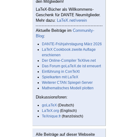
den Mitgliedern!
LaTeX-Bücher als Willkommens-
Geschenk für DANTE Neumitglieder.
Mehr dazu:
LaTeX.net/verein
Aktuelle Beiträge im
Community-
Blog
:
DANTE-Frühjahrstagung März 2026
LaTeX Cookbook zweite Auflage
erschienen
Der Online-Compiler TeXlive.net
Das Forum goLaTeX.de ist erneuert
Einführung in ConTeXt
Spielkarten mit LaTeX
Weiterer CTAN Spiegel-Server
Mathematisches Modell plotten
Diskussionsforen:
goLaTeX
(Deutsch)
LaTeX.org
(Englisch)
TeXnique.fr
(französisch)
Alle Beiträge auf dieser Webseite