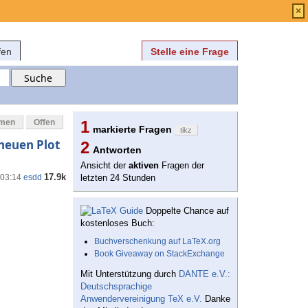
Anmelden
über
FAQ
×
fen
Stelle eine Frage
mmen
Offen
1
markierte Fragen
tikz
 neuen Plot
2
Antworten
Ansicht der
aktiven
Fragen der
17.9k
 03:14
esdd
letzten 24 Stunden
Doppelte Chance auf
kostenloses Buch:
Buchverschenkung auf LaTeX.org
Book Giveaway on StackExchange
Mit Unterstützung durch
DANTE e.V.:
Deutschsprachige
Anwendervereinigung TeX e.V.
Danke