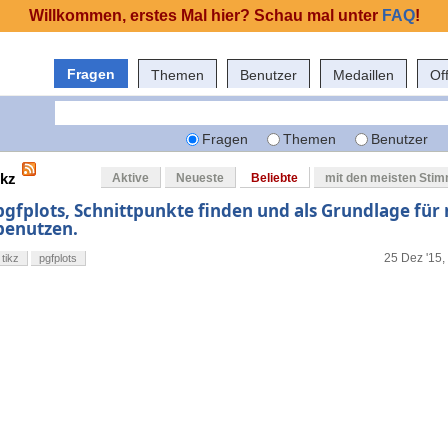
Willkommen, erstes Mal hier? Schau mal unter
FAQ
!
Fragen
Themen
Benutzer
Medaillen
Of
Fragen
Themen
Benutzer
ikz
Aktive
Neueste
Beliebte
mit den meisten Sti
pgfplots, Schnittpunkte finden und als Grundlage für
benutzen.
25 Dez '15,
tikz
pgfplots