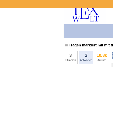
Fragen markiert mit mit t
3
2
10.8k
Stimmen
Antworten
Aufrufe