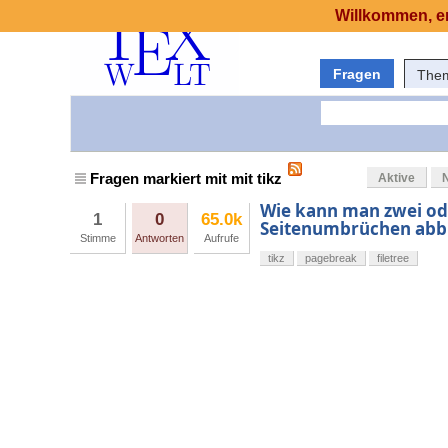
Willkommen, er
Fragen
The
Fragen markiert mit mit tikz
Aktive
Wie kann man zwei o
1
0
65.0k
Seitenumbrüchen abb
Stimme
Antworten
Aufrufe
tikz
pagebreak
filetree