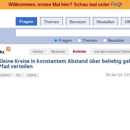
Willkommen, erstes Mal hier? Schau mal unter
FAQ
!
Fragen
Themen
Benutzer
Medaillen
Of
Fragen
Themen
Benutzer
ikz
Aktive
Neueste
Beliebte
mit den meisten Sti
Kleine Kreise in konstantem Abstand über beliebig g
Pfad verteilen
26 Jun '14, 12:
pattern
tikz
repeat