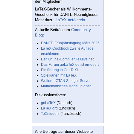
den Mitgliedern!
LaTeX-Bücher als Willkommens-
Geschenk für DANTE Neumitglieder.
Mehr dazu:
LaTeX.net/verein
Aktuelle Beiträge im
Community-
Blog
:
DANTE-Frühjahrstagung März 2026
LaTeX Cookbook zweite Auflage
erschienen
Der Online-Compiler TeXlive.net
Das Forum goLaTeX.de ist erneuert
Einführung in ConTeXt
Spielkarten mit LaTeX
Weiterer CTAN Spiegel-Server
Mathematisches Modell plotten
Diskussionsforen:
goLaTeX
(Deutsch)
LaTeX.org
(Englisch)
TeXnique.fr
(französisch)
Alle Beiträge auf dieser Webseite