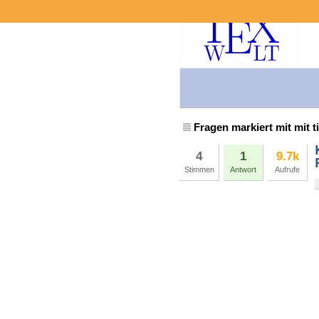
Fragen markiert mit mit t
4
1
9.7k
Stimmen
Antwort
Aufrufe