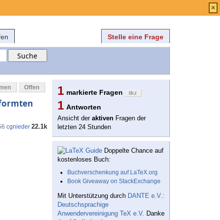
Anmelden
über
FAQ
×
fen
Stelle eine Frage
mmen
Offen
1
markierte Fragen
tikz
eformten
1
Antworten
Ansicht der
aktiven
Fragen der
22.1k
56
cgnieder
letzten 24 Stunden
Doppelte Chance auf
kostenloses Buch:
Buchverschenkung auf LaTeX.org
Book Giveaway on StackExchange
Mit Unterstützung durch
DANTE e.V.:
Deutschsprachige
Anwendervereinigung TeX e.V.
Danke