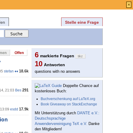
Anmelden
über
FAQ
×
fen
Stelle eine Frage
mmen
Offen
6
markierte Fragen
tikz
?
10
Antworten
18.6k
05
stefan ♦♦
questions with no answers
Doppelte Chance auf
291
14, 21:03
Bes
kostenloses Buch:
Buchverschenkung auf LaTeX.org
Book Giveaway on StackExchange
17.9k
 13:09
esdd
Mit Unterstützung durch
DANTE e.V.:
tion
Deutschsprachige
Anwendervereinigung TeX e.V.
Danke
den Mitgliedern!