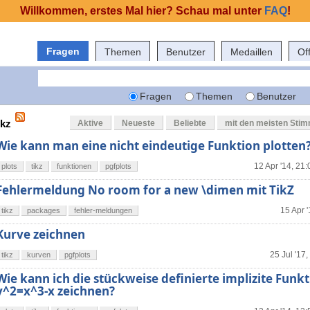
Willkommen, erstes Mal hier? Schau mal unter
FAQ
!
Fragen
Themen
Benutzer
Medaillen
Of
Fragen
Themen
Benutzer
ikz
Aktive
Neueste
Beliebte
mit den meisten Sti
Wie kann man eine nicht eindeutige Funktion plotten
12 Apr '14, 21:
plots
tikz
funktionen
pgfplots
Fehlermeldung No room for a new \dimen mit TikZ
15 Apr '
tikz
packages
fehler-meldungen
Kurve zeichnen
25 Jul '17,
tikz
kurven
pgfplots
Wie kann ich die stückweise definierte implizite Funk
y^2=x^3-x zeichnen?