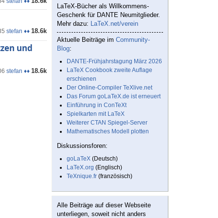
18.6k
54
stefan ♦♦
LaTeX-Bücher als Willkommens-
Geschenk für DANTE Neumitglieder.
Mehr dazu:
LaTeX.net/verein
18.6k
35
stefan ♦♦
Aktuelle Beiträge im
Community-
tzen und
Blog
:
DANTE-Frühjahrstagung März 2026
LaTeX Cookbook zweite Auflage
18.6k
06
stefan ♦♦
erschienen
Der Online-Compiler TeXlive.net
Das Forum goLaTeX.de ist erneuert
Einführung in ConTeXt
Spielkarten mit LaTeX
Weiterer CTAN Spiegel-Server
Mathematisches Modell plotten
Diskussionsforen:
goLaTeX
(Deutsch)
LaTeX.org
(Englisch)
TeXnique.fr
(französisch)
Alle Beiträge auf dieser Webseite
unterliegen, soweit nicht anders