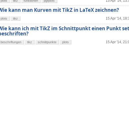
13 Apr '14, 13:
plots
tikz
funktionen
pgfplots
Wie kann man Kurven mit TikZ in LaTeX zeichnen?
15 Apr '14, 18:
plots
tikz
Wie kann ich mit TikZ im Schnittpunkt einen Punkt se
beschriften?
15 Apr '14, 21:
beschriftungen
tikz
schnittpunkte
plots