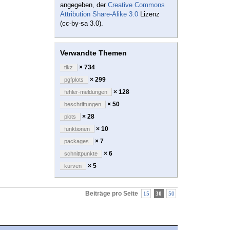
angegeben, der
Creative Commons
Attribution Share-Alike 3.0
Lizenz
(cc-by-sa 3.0).
Verwandte Themen
× 734
tikz
× 299
pgfplots
× 128
fehler-meldungen
× 50
beschriftungen
× 28
plots
× 10
funktionen
× 7
packages
× 6
schnittpunkte
× 5
kurven
Beiträge pro Seite
15
30
50