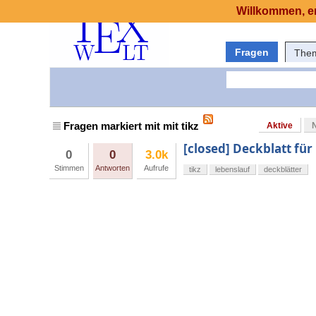
Willkommen, er
Fragen
The
Fragen markiert mit mit tikz
Aktive
[closed] Deckblatt für
0
0
3.0k
Stimmen
Antworten
Aufrufe
tikz
lebenslauf
deckblätter