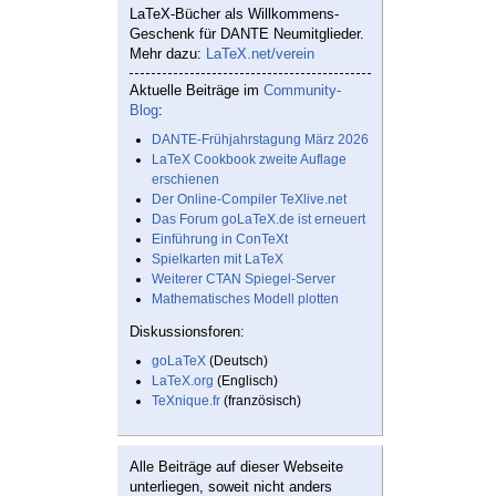
LaTeX-Bücher als Willkommens-
Geschenk für DANTE Neumitglieder.
Mehr dazu:
LaTeX.net/verein
Aktuelle Beiträge im
Community-
Blog
:
DANTE-Frühjahrstagung März 2026
LaTeX Cookbook zweite Auflage
erschienen
Der Online-Compiler TeXlive.net
Das Forum goLaTeX.de ist erneuert
Einführung in ConTeXt
Spielkarten mit LaTeX
Weiterer CTAN Spiegel-Server
Mathematisches Modell plotten
Diskussionsforen:
goLaTeX
(Deutsch)
LaTeX.org
(Englisch)
TeXnique.fr
(französisch)
Alle Beiträge auf dieser Webseite
unterliegen, soweit nicht anders