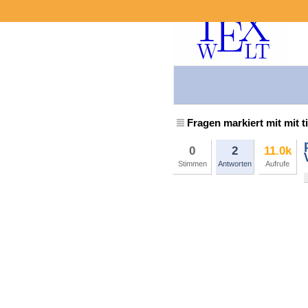
Fragen markiert mit mit t
0
2
11.0k
Stimmen
Antworten
Aufrufe