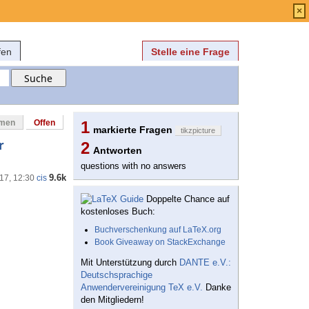
Anmelden
über
FAQ
×
fen
Stelle eine Frage
mmen
Offen
1
markierte Fragen
tikzpicture
r
2
Antworten
questions with no answers
9.6k
'17, 12:30
cis
Doppelte Chance auf
kostenloses Buch:
Buchverschenkung auf LaTeX.org
Book Giveaway on StackExchange
Mit Unterstützung durch
DANTE e.V.:
Deutschsprachige
Anwendervereinigung TeX e.V.
Danke
den Mitgliedern!