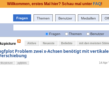
Willkommen, erstes Mal hier? Schau mal unter
FAQ
!
Fragen
Themen
Benutzer
Medaillen
Of
Fragen
Themen
Benutzer
ikzpicture
Aktive
Neueste
Beliebte
mit den meisten Sti
pgfplot Problem zwei x-Achsen benötigt mit vertikale
Verschiebung
14 Apr 
tikzpicture
pgfplots