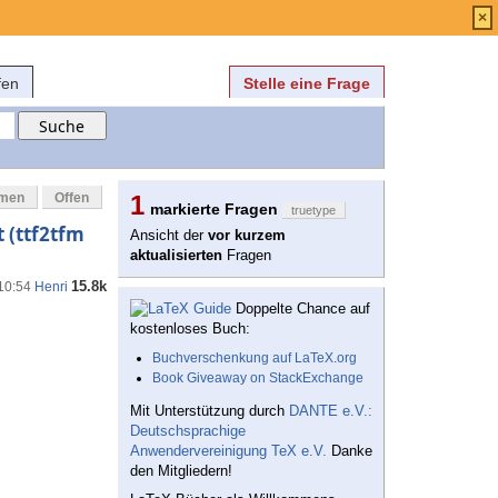
Anmelden
über
FAQ
×
fen
Stelle eine Frage
mmen
Offen
1
markierte Fragen
truetype
 (ttf2tfm
Ansicht der
vor kurzem
aktualisierten
Fragen
15.8k
 10:54
Henri
Doppelte Chance auf
kostenloses Buch:
Buchverschenkung auf LaTeX.org
Book Giveaway on StackExchange
Mit Unterstützung durch
DANTE e.V.:
Deutschsprachige
Anwendervereinigung TeX e.V.
Danke
den Mitgliedern!