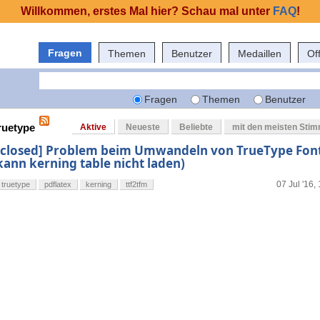
Willkommen, erstes Mal hier? Schau mal unter
FAQ
!
Fragen
Themen
Benutzer
Medaillen
Of
Fragen
Themen
Benutzer
ruetype
Aktive
Neueste
Beliebte
mit den meisten Sti
[closed] Problem beim Umwandeln von TrueType Font
kann kerning table nicht laden)
07 Jul '16,
truetype
pdflatex
kerning
ttf2tfm