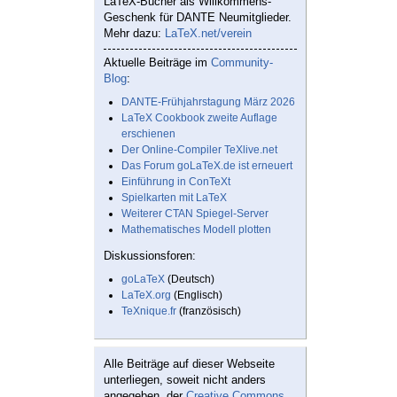
LaTeX-Bücher als Willkommens-
Geschenk für DANTE Neumitglieder.
Mehr dazu:
LaTeX.net/verein
Aktuelle Beiträge im
Community-
Blog
:
DANTE-Frühjahrstagung März 2026
LaTeX Cookbook zweite Auflage
erschienen
Der Online-Compiler TeXlive.net
Das Forum goLaTeX.de ist erneuert
Einführung in ConTeXt
Spielkarten mit LaTeX
Weiterer CTAN Spiegel-Server
Mathematisches Modell plotten
Diskussionsforen:
goLaTeX
(Deutsch)
LaTeX.org
(Englisch)
TeXnique.fr
(französisch)
Alle Beiträge auf dieser Webseite
unterliegen, soweit nicht anders
angegeben, der
Creative Commons