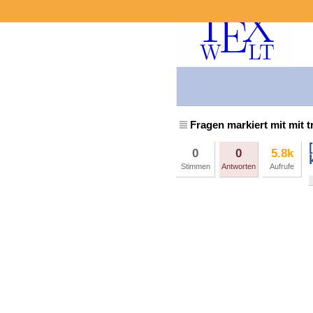
Fragen markiert mit mit t
0
0
5.8k
Stimmen
Antworten
Aufrufe