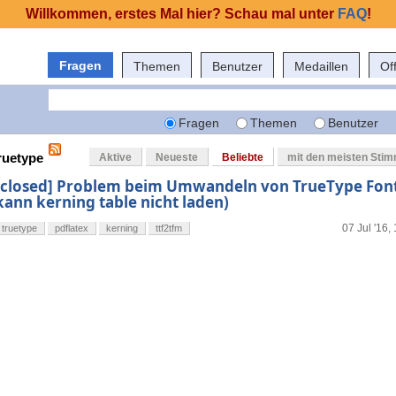
Willkommen, erstes Mal hier? Schau mal unter
FAQ
!
Fragen
Themen
Benutzer
Medaillen
Of
Fragen
Themen
Benutzer
ruetype
Aktive
Neueste
Beliebte
mit den meisten Sti
[closed] Problem beim Umwandeln von TrueType Font
kann kerning table nicht laden)
07 Jul '16,
truetype
pdflatex
kerning
ttf2tfm