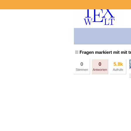
Fragen markiert mit mit t
0
0
5.8k
Stimmen
Antworten
Aufrufe