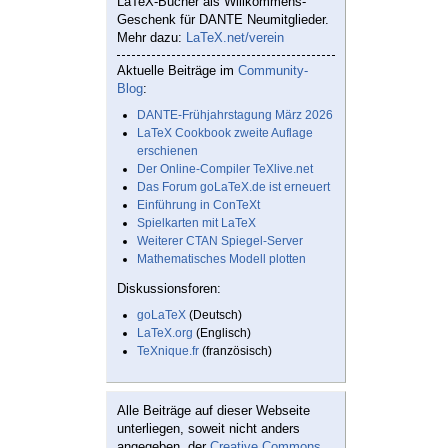
LaTeX-Bücher als Willkommens-
Geschenk für DANTE Neumitglieder.
Mehr dazu:
LaTeX.net/verein
Aktuelle Beiträge im
Community-
Blog
:
DANTE-Frühjahrstagung März 2026
LaTeX Cookbook zweite Auflage
erschienen
Der Online-Compiler TeXlive.net
Das Forum goLaTeX.de ist erneuert
Einführung in ConTeXt
Spielkarten mit LaTeX
Weiterer CTAN Spiegel-Server
Mathematisches Modell plotten
Diskussionsforen:
goLaTeX
(Deutsch)
LaTeX.org
(Englisch)
TeXnique.fr
(französisch)
Alle Beiträge auf dieser Webseite
unterliegen, soweit nicht anders
angegeben, der
Creative Commons