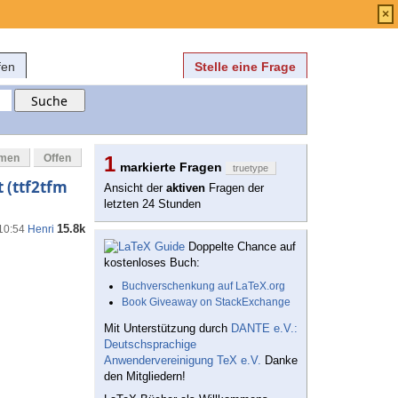
Anmelden
über
FAQ
×
fen
Stelle eine Frage
mmen
Offen
1
markierte Fragen
truetype
 (ttf2tfm
Ansicht der
aktiven
Fragen der
letzten 24 Stunden
15.8k
 10:54
Henri
Doppelte Chance auf
kostenloses Buch:
Buchverschenkung auf LaTeX.org
Book Giveaway on StackExchange
Mit Unterstützung durch
DANTE e.V.:
Deutschsprachige
Anwendervereinigung TeX e.V.
Danke
den Mitgliedern!