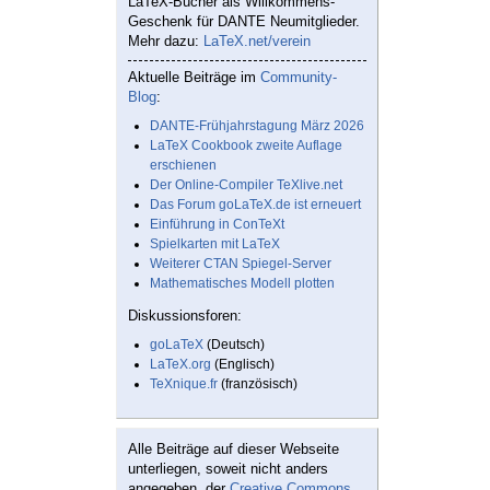
LaTeX-Bücher als Willkommens-
Geschenk für DANTE Neumitglieder.
Mehr dazu:
LaTeX.net/verein
Aktuelle Beiträge im
Community-
Blog
:
DANTE-Frühjahrstagung März 2026
LaTeX Cookbook zweite Auflage
erschienen
Der Online-Compiler TeXlive.net
Das Forum goLaTeX.de ist erneuert
Einführung in ConTeXt
Spielkarten mit LaTeX
Weiterer CTAN Spiegel-Server
Mathematisches Modell plotten
Diskussionsforen:
goLaTeX
(Deutsch)
LaTeX.org
(Englisch)
TeXnique.fr
(französisch)
Alle Beiträge auf dieser Webseite
unterliegen, soweit nicht anders
angegeben, der
Creative Commons