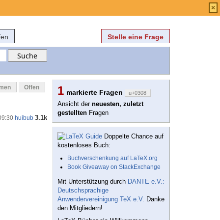
Anmelden
über
FAQ
×
fen
Stelle eine Frage
mmen
Offen
1
markierte Fragen
u+0308
Ansicht der
neuesten, zuletzt
gestellten
Fragen
3.1k
09:30
huibub
Doppelte Chance auf
kostenloses Buch:
Buchverschenkung auf LaTeX.org
Book Giveaway on StackExchange
Mit Unterstützung durch
DANTE e.V.:
Deutschsprachige
Anwendervereinigung TeX e.V.
Danke
den Mitgliedern!