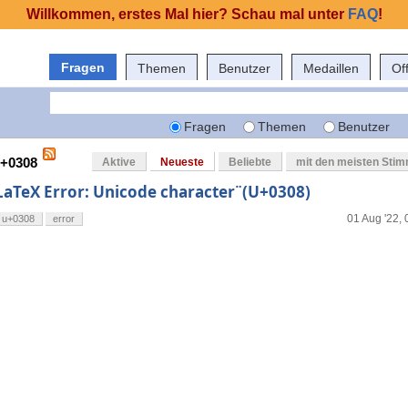
Willkommen, erstes Mal hier? Schau mal unter
FAQ
!
Fragen
Themen
Benutzer
Medaillen
Of
Fragen
Themen
Benutzer
u+0308
Aktive
Neueste
Beliebte
mit den meisten Sti
LaTeX Error: Unicode character ̈ (U+0308)
01 Aug '22, 
u+0308
error