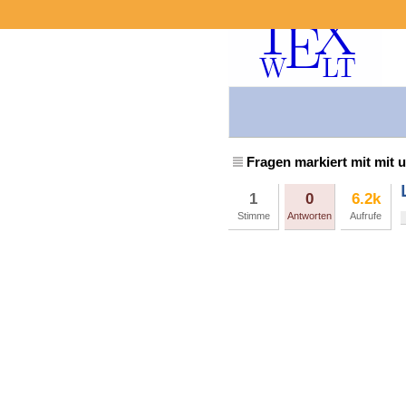
Fragen markiert mit mit 
1
0
6.2k
Stimme
Antworten
Aufrufe