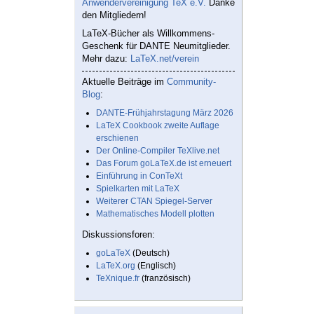
Anwendervereinigung TeX e.V.
Danke
den Mitgliedern!
LaTeX-Bücher als Willkommens-
Geschenk für DANTE Neumitglieder.
Mehr dazu:
LaTeX.net/verein
Aktuelle Beiträge im
Community-
Blog
:
DANTE-Frühjahrstagung März 2026
LaTeX Cookbook zweite Auflage
erschienen
Der Online-Compiler TeXlive.net
Das Forum goLaTeX.de ist erneuert
Einführung in ConTeXt
Spielkarten mit LaTeX
Weiterer CTAN Spiegel-Server
Mathematisches Modell plotten
Diskussionsforen:
goLaTeX
(Deutsch)
LaTeX.org
(Englisch)
TeXnique.fr
(französisch)