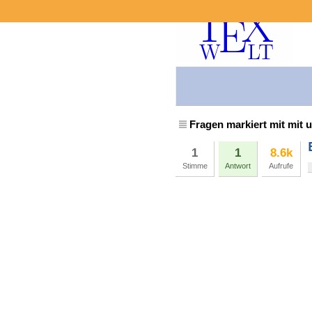
Fragen markiert mit mit
1
1
8.6k
Stimme
Antwort
Aufrufe