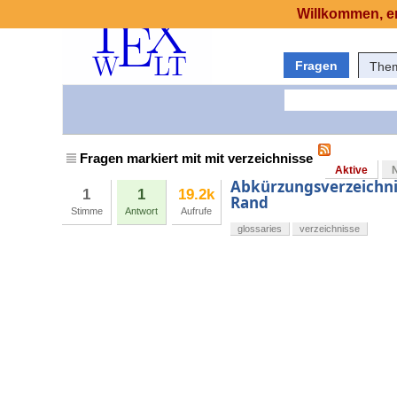
Willkommen, er
Fragen
The
Fragen markiert mit mit verzeichnisse
Aktive
Abkürzungsverzeichnis
1
1
19.2k
Rand
Stimme
Antwort
Aufrufe
glossaries
verzeichnisse