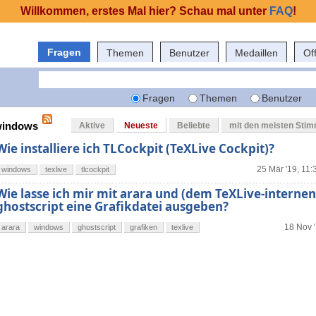
Willkommen, erstes Mal hier? Schau mal unter
FAQ
!
Fragen
Themen
Benutzer
Medaillen
Of
Fragen
Themen
Benutzer
 windows
Aktive
Neueste
Beliebte
mit den meisten Sti
Wie installiere ich TLCockpit (TeXLive Cockpit)?
25 Mär '19, 11:
windows
texlive
tlcockpit
Wie lasse ich mir mit arara und (dem TeXLive-internen
ghostscript eine Grafikdatei ausgeben?
18 Nov '
arara
windows
ghostscript
grafiken
texlive