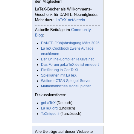
den Mitgliedern!
LaTeX-Bücher als Willkommens-
Geschenk für DANTE Neumitglieder.
Mehr dazu:
LaTeX.net/verein
Aktuelle Beiträge im
Community-
Blog
:
DANTE-Frühjahrstagung März 2026
LaTeX Cookbook zweite Auflage
erschienen
Der Online-Compiler TeXlive.net
Das Forum goLaTeX.de ist erneuert
Einführung in ConTeXt
Spielkarten mit LaTeX
Weiterer CTAN Spiegel-Server
Mathematisches Modell plotten
Diskussionsforen:
goLaTeX
(Deutsch)
LaTeX.org
(Englisch)
TeXnique.fr
(französisch)
Alle Beiträge auf dieser Webseite