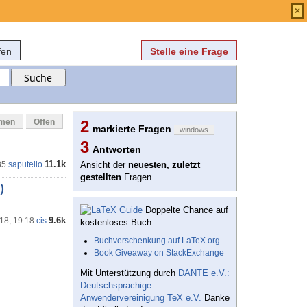
Anmelden
über
FAQ
×
fen
Stelle eine Frage
mmen
Offen
2
markierte Fragen
windows
3
Antworten
11.1k
35
saputello
Ansicht der
neuesten, zuletzt
gestellten
Fragen
)
Doppelte Chance auf
9.6k
18, 19:18
cis
kostenloses Buch:
Buchverschenkung auf LaTeX.org
Book Giveaway on StackExchange
Mit Unterstützung durch
DANTE e.V.:
Deutschsprachige
Anwendervereinigung TeX e.V.
Danke