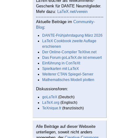
LaTeX-Bücher als Willkommens-
Geschenk für DANTE Neumitglieder.
Mehr dazu:
LaTeX.net/verein
Aktuelle Beiträge im
Community-
Blog
:
DANTE-Frühjahrstagung März 2026
LaTeX Cookbook zweite Auflage
erschienen
Der Online-Compiler TeXlive.net
Das Forum goLaTeX.de ist erneuert
Einführung in ConTeXt
Spielkarten mit LaTeX
Weiterer CTAN Spiegel-Server
Mathematisches Modell plotten
Diskussionsforen:
goLaTeX
(Deutsch)
LaTeX.org
(Englisch)
TeXnique.fr
(französisch)
Alle Beiträge auf dieser Webseite
unterliegen, soweit nicht anders
angegeben, der
Creative Commons