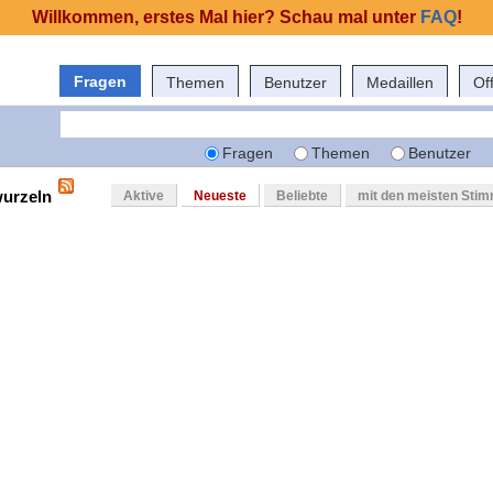
Willkommen, erstes Mal hier? Schau mal unter
FAQ
!
Fragen
Themen
Benutzer
Medaillen
Of
Fragen
Themen
Benutzer
wurzeln
Aktive
Neueste
Beliebte
mit den meisten Sti