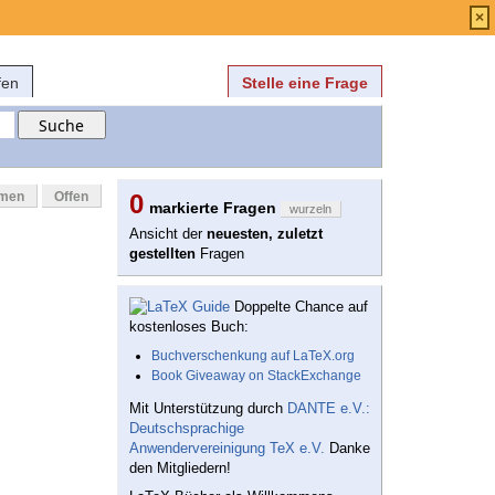
Anmelden
über
FAQ
×
fen
Stelle eine Frage
mmen
Offen
0
markierte Fragen
wurzeln
Ansicht der
neuesten, zuletzt
gestellten
Fragen
Doppelte Chance auf
kostenloses Buch:
Buchverschenkung auf LaTeX.org
Book Giveaway on StackExchange
Mit Unterstützung durch
DANTE e.V.:
Deutschsprachige
Anwendervereinigung TeX e.V.
Danke
den Mitgliedern!