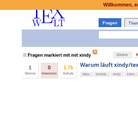
Willkommen, er
Fragen
The
Fragen markiert mit mit xindy
Aktive
Warum läuft xindy/tex
1
0
1.7k
Stimme
Antworten
Aufrufe
latex
texindy
xindy
index