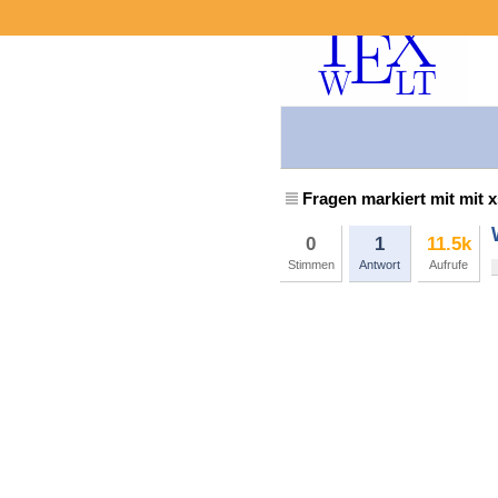
Fragen markiert mit mit x
0
1
11.5k
Stimmen
Antwort
Aufrufe