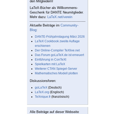
den Mitgliedern!
LaTeX-Bücher als Willkommens-
Geschenk für DANTE Neumitglieder.
Mehr dazu:
LaTeX.net/verein
Aktuelle Beiträge im
Community-
Blog
:
DANTE-Frühjahrstagung März 2026
LaTeX Cookbook zweite Auflage
erschienen
Der Online-Compiler TeXlive.net
Das Forum goLaTeX.de ist erneuert
Einführung in ConTeXt
Spielkarten mit LaTeX
Weiterer CTAN Spiegel-Server
Mathematisches Modell plotten
Diskussionsforen:
goLaTeX
(Deutsch)
LaTeX.org
(Englisch)
TeXnique.fr
(französisch)
Alle Beiträge auf dieser Webseite