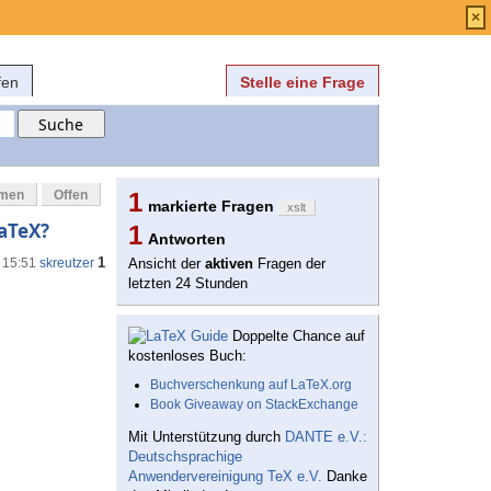
Anmelden
über
FAQ
×
fen
Stelle eine Frage
mmen
Offen
1
markierte Fragen
xslt
LaTeX?
1
Antworten
1
 15:51
skreutzer
Ansicht der
aktiven
Fragen der
letzten 24 Stunden
Doppelte Chance auf
kostenloses Buch:
Buchverschenkung auf LaTeX.org
Book Giveaway on StackExchange
Mit Unterstützung durch
DANTE e.V.:
Deutschsprachige
Anwendervereinigung TeX e.V.
Danke