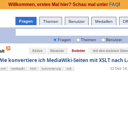
Willkommen, erstes Mal hier? Schau mal unter
FAQ
!
Fragen
Themen
Benutzer
Medaillen
Of
Fragen
Themen
Benutzer
slt
Aktive
Neueste
Beliebte
mit den meisten Sti
Wie konvertiere ich MediaWiki-Seiten mit XSLT nach 
22 Dez '14,
xml
mediawiki
html
konvertierung
xslt