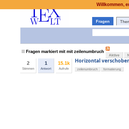
Willkommen, er
Fragen
The
Fragen markiert mit mit zeilenumbruch
Aktive
Horizontal verschoben
2
1
15.1k
Stimmen
Antwort
Aufrufe
zeilenumbruch
formatierung