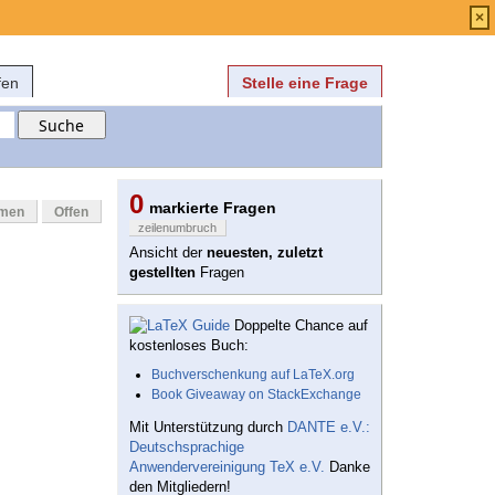
Anmelden
über
FAQ
×
fen
Stelle eine Frage
0
markierte Fragen
mmen
Offen
zeilenumbruch
Ansicht der
neuesten, zuletzt
gestellten
Fragen
Doppelte Chance auf
kostenloses Buch:
Buchverschenkung auf LaTeX.org
Book Giveaway on StackExchange
Mit Unterstützung durch
DANTE e.V.:
Deutschsprachige
Anwendervereinigung TeX e.V.
Danke
den Mitgliedern!