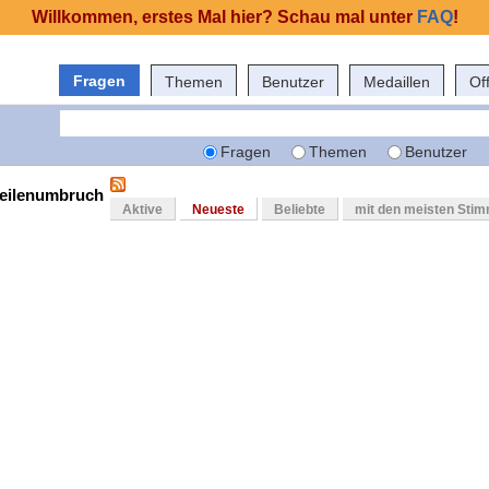
Willkommen, erstes Mal hier? Schau mal unter
FAQ
!
Fragen
Themen
Benutzer
Medaillen
Of
Fragen
Themen
Benutzer
zeilenumbruch
Aktive
Neueste
Beliebte
mit den meisten Sti