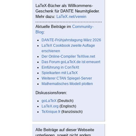
LaTeX-Bücher als Willkommens-
Geschenk für DANTE Neumitglieder.
Mehr dazu:
LaTeX.net/verein
Aktuelle Beiträge im
Community-
Blog
:
DANTE-Frühjahrstagung März 2026
LaTeX Cookbook zweite Auflage
erschienen
Der Online-Compiler TeXlive.net
Das Forum goLaTeX.de ist erneuert
Einführung in ConTeXt
Spielkarten mit LaTeX
Weiterer CTAN Spiegel-Server
Mathematisches Modell plotten
Diskussionsforen:
goLaTeX
(Deutsch)
LaTeX.org
(Englisch)
TeXnique.fr
(französisch)
Alle Beiträge auf dieser Webseite
unterliegen, soweit nicht anders