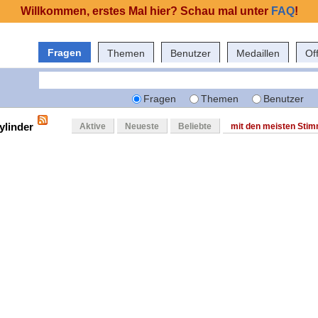
Willkommen, erstes Mal hier? Schau mal unter
FAQ
!
Fragen
Themen
Benutzer
Medaillen
Of
Fragen
Themen
Benutzer
ylinder
Aktive
Neueste
Beliebte
mit den meisten Sti