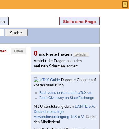
Anmelden
über
FAQ
×
fen
Stelle eine Frage
mmen
Offen
0
markierte Fragen
zylinder
Ansicht der Fragen nach den
meisten Stimmen
sortiert
Doppelte Chance auf
kostenloses Buch:
Buchverschenkung auf LaTeX.org
Book Giveaway on StackExchange
Mit Unterstützung durch
DANTE e.V.:
Deutschsprachige
Anwendervereinigung TeX e.V.
Danke
den Mitgliedern!