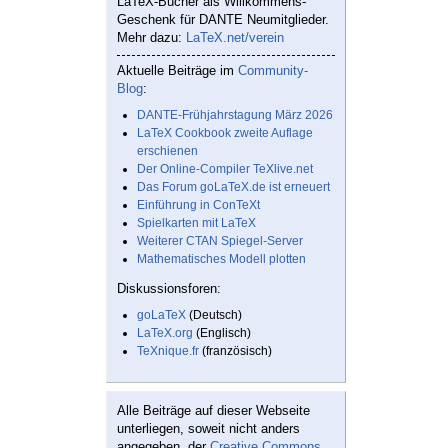
LaTeX-Bücher als Willkommens-
Geschenk für DANTE Neumitglieder.
Mehr dazu:
LaTeX.net/verein
Aktuelle Beiträge im
Community-
Blog
:
DANTE-Frühjahrstagung März 2026
LaTeX Cookbook zweite Auflage
erschienen
Der Online-Compiler TeXlive.net
Das Forum goLaTeX.de ist erneuert
Einführung in ConTeXt
Spielkarten mit LaTeX
Weiterer CTAN Spiegel-Server
Mathematisches Modell plotten
Diskussionsforen:
goLaTeX
(Deutsch)
LaTeX.org
(Englisch)
TeXnique.fr
(französisch)
Alle Beiträge auf dieser Webseite
unterliegen, soweit nicht anders
angegeben, der
Creative Commons