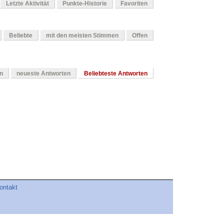
Letzte Aktivität
Punkte-Historie
Favoriten
Beliebte
mit den meisten Stimmen
Offen
en
neueste Antworten
Beliebteste Antworten
ontakt