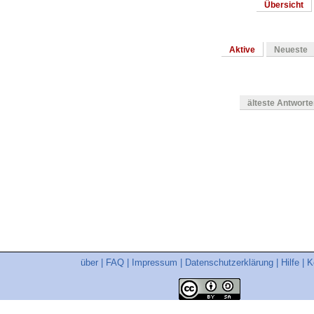
Übersicht
Aktive
Neueste
älteste Antwort
en
über
|
FAQ
|
Impressum
|
Datenschutzerklärung
|
Hilfe
|
K