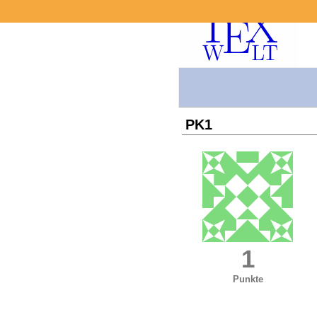
PK1
1
Punkte