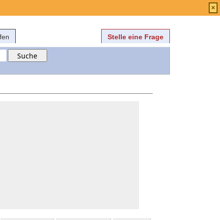
Anmelden
über
FAQ
×
fen
Stelle eine Frage