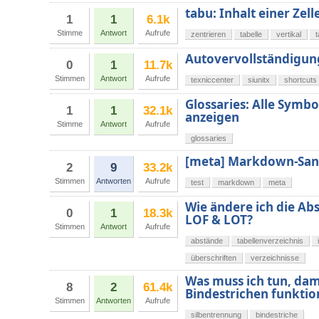
tabu: Inhalt einer Zell
1
1
6.1k
Stimme
Antwort
Aufrufe
zentrieren
tabelle
vertikal
Autovervollständigun
0
1
11.7k
Stimmen
Antwort
Aufrufe
texniccenter
siunitx
shortcuts
Glossaries: Alle Sym
1
1
32.1k
anzeigen
Stimme
Antwort
Aufrufe
glossaries
[meta] Markdown-San
2
9
33.2k
Stimmen
Antworten
Aufrufe
test
markdown
meta
Wie ändere ich die Ab
0
1
18.3k
LOF & LOT?
Stimmen
Antwort
Aufrufe
abstände
tabellenverzeichnis
überschriften
verzeichnisse
Was muss ich tun, dam
8
2
61.4k
Bindestrichen funktio
Stimmen
Antworten
Aufrufe
silbentrennung
bindestriche