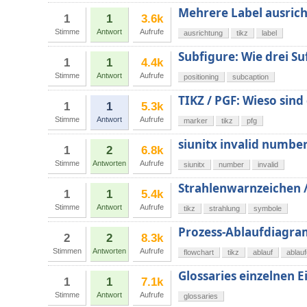
Mehrere Label ausrich
1
1
3.6k
Stimme
Antwort
Aufrufe
ausrichtung
tikz
label
Subfigure: Wie drei Su
1
1
4.4k
Stimme
Antwort
Aufrufe
positioning
subcaption
TIKZ / PGF: Wieso sind
1
1
5.3k
Stimme
Antwort
Aufrufe
marker
tikz
pfg
siunitx invalid numbe
1
2
6.8k
Stimme
Antworten
Aufrufe
siunitx
number
invalid
Strahlenwarnzeichen /
1
1
5.4k
Stimme
Antwort
Aufrufe
tikz
strahlung
symbole
Prozess-Ablaufdiagra
2
2
8.3k
Stimmen
Antworten
Aufrufe
flowchart
tikz
ablauf
ablau
Glossaries einzelnen E
1
1
7.1k
Stimme
Antwort
Aufrufe
glossaries