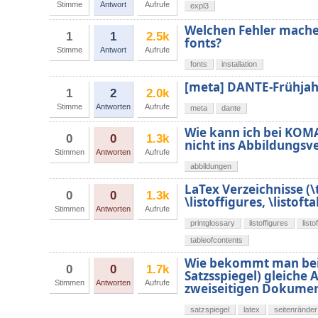
Stimme
Antwort
Aufrufe
expl3
Welchen Fehler mache i
1
1
2.5k
fonts?
Stimme
Antwort
Aufrufe
fonts
installation
[meta] DANTE-Frühjah
1
2
2.0k
Stimme
Antworten
Aufrufe
meta
dante
Wie kann ich bei KOMA
0
0
1.3k
nicht ins Abbildungsv
Stimmen
Antworten
Aufrufe
abbildungen
LaTex Verzeichnisse (\
0
0
1.3k
\listoffigures, \listofta
Stimmen
Antworten
Aufrufe
printglossary
listoffigures
listo
tableofcontents
Wie bekommt man bei e
0
0
1.7k
Satzsspiegel) gleiche
Stimmen
Antworten
Aufrufe
zweiseitigen Dokume
satzspiegel
latex
seitenränder