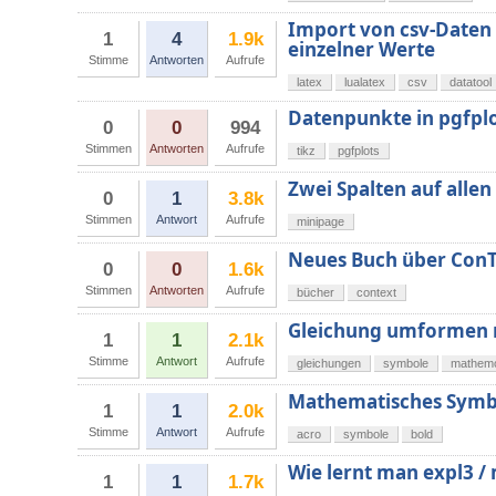
Import von csv-Daten 
1
4
1.9k
einzelner Werte
Stimme
Antworten
Aufrufe
latex
lualatex
csv
datatool
Datenpunkte in pgfpl
0
0
994
Stimmen
Antworten
Aufrufe
tikz
pgfplots
Zwei Spalten auf allen
0
1
3.8k
Stimmen
Antwort
Aufrufe
minipage
Neues Buch über Con
0
0
1.6k
Stimmen
Antworten
Aufrufe
bücher
context
Gleichung umformen m
1
1
2.1k
Stimme
Antwort
Aufrufe
gleichungen
symbole
mathem
Mathematisches Symbol
1
1
2.0k
Stimme
Antwort
Aufrufe
acro
symbole
bold
Wie lernt man expl3 
1
1
1.7k