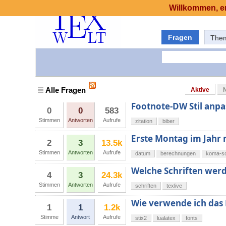
Willkommen, er
Fragen
The
Alle Fragen
Aktive
Footnote-DW Stil anp
0
0
583
Stimmen
Antworten
Aufrufe
zitation
biber
Erste Montag im Jahr 
2
3
13.5k
Stimmen
Antworten
Aufrufe
datum
berechnungen
koma-sc
Welche Schriften werde
4
3
24.3k
Stimmen
Antworten
Aufrufe
schriften
texlive
Wie verwende ich das 
1
1
1.2k
Stimme
Antwort
Aufrufe
stix2
lualatex
fonts