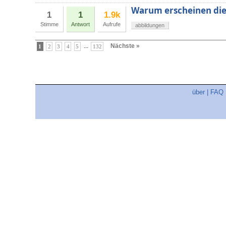
Warum erscheinen die
1
1
1.9k
Stimme
Antwort
Aufrufe
abbildungen
...
Nächste »
1
2
3
4
5
132
über
|
FAQ