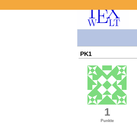
PK1
1
Punkte