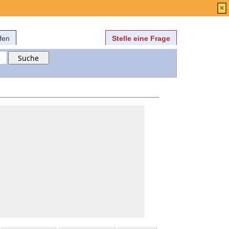
Anmelden
über
FAQ
×
fen
Stelle eine Frage