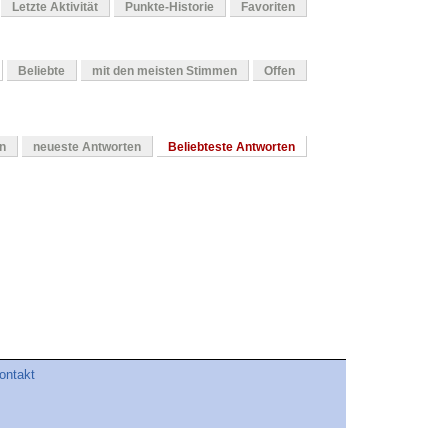
Letzte Aktivität
Punkte-Historie
Favoriten
Beliebte
mit den meisten Stimmen
Offen
en
neueste Antworten
Beliebteste Antworten
ontakt