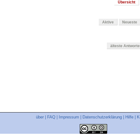
Übersicht
Aktive
Neueste
älteste Antwort
en
über
|
FAQ
|
Impressum
|
Datenschutzerklärung
|
Hilfe
|
K