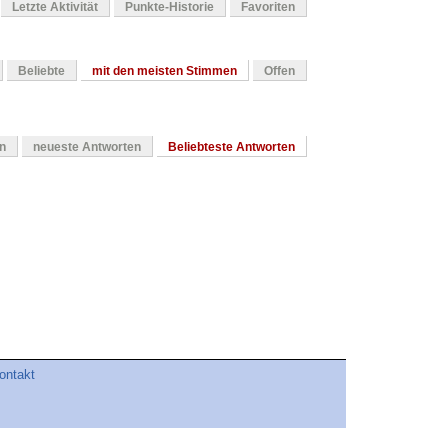
Letzte Aktivität
Punkte-Historie
Favoriten
Beliebte
mit den meisten Stimmen
Offen
en
neueste Antworten
Beliebteste Antworten
ontakt