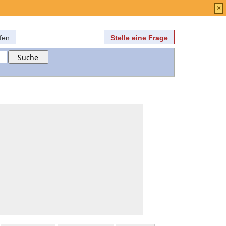
Anmelden
über
FAQ
×
fen
Stelle eine Frage