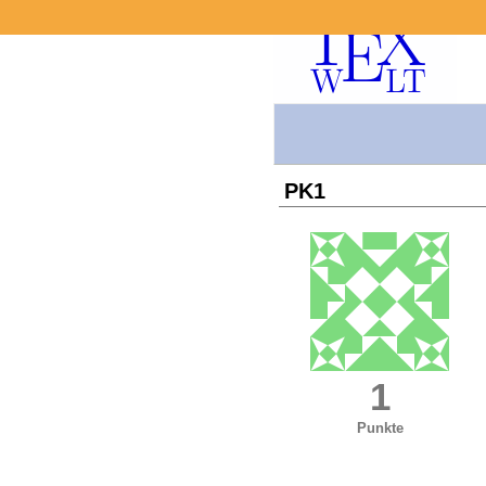
PK1
1
Punkte