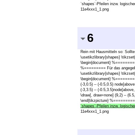
`shapes`-Pfeilen inzw. logische
11e4xxx1_1.png
6
Rein mit Hausmitteln so: Soll
\usetikzlibrary{shapes} \tikzse
\begin{document} %========= \b
%========= Für das angegebene
\usetikzlibrary{shapes} \tikzse
\begin{document} %========= \b
(-3,0.5) -- (-0.5,0.5) node[abo
(-3,3.5) -- (-0.5,3.5)node[abov
\draw[, draw=none] (9,2) -- (6.
\end{tikzpicture} %=======
`shapes`-Pfeilen inzw. logische
11e4xxx1_1.png