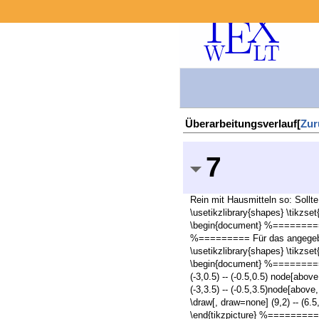
Überarbeitungsverlauf[
Zur
7
Rein mit Hausmitteln so: Soll
\usetikzlibrary{shapes} \tikzse
\begin{document} %========= \b
%========= Für das angegebene
\usetikzlibrary{shapes} \tikzse
\begin{document} %========= \b
(-3,0.5) -- (-0.5,0.5) node[abo
(-3,3.5) -- (-0.5,3.5)node[abov
\draw[, draw=none] (9,2) -- (6.
\end{tikzpicture} %=========