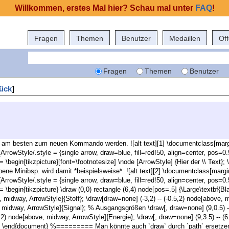
Willkommen, erstes Mal hier? Schau mal unter
FAQ
!
Fragen
Themen
Benutzer
Medaillen
Of
Fragen
Themen
Benutzer
ück
]
te am besten zum neuen Kommando werden. ![alt text][1] \documentclass[marg
t{ArrowStyle/.style = {single arrow, draw=blue, fill=red!50, align=center, po
egin{tikzpicture}[font=\footnotesize] \node [ArrowStyle] {Hier der \\ Text
 Minibsp. wird damit *beispielsweise*: ![alt text][2] \documentclass[margi
t{ArrowStyle/.style = {single arrow, draw=blue, fill=red!50, align=center, po
egin{tikzpicture} \draw (0,0) rectangle (6,4) node[pos=.5] {\Large\textbf{
ve, midway, ArrowStyle]{Stoff}; \draw[draw=none] (-3,2) -- (-0.5,2) node[above
e, midway, ArrowStyle]{Signal}; % Ausgangsgrößen \draw[, draw=none] (9,0.5) -
5,2) node[above, midway, ArrowStyle]{Energie}; \draw[, draw=none] (9,3.5) -- (
 \end{document} %========= Man könnte auch `draw` durch `path` ersetze