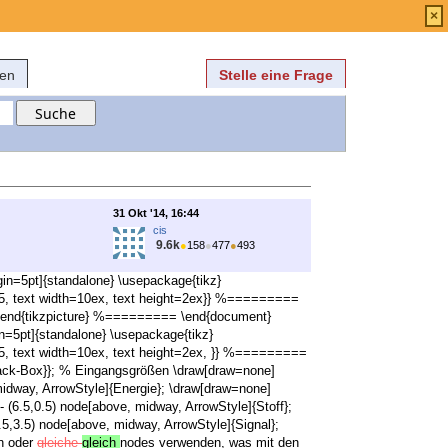
Anmelden
über
FAQ
×
fen
Stelle eine Frage
31 Okt '14, 16:44
cis
9.6k
●
158
●
477
●
493
in=5pt]{standalone} \usepackage{tikz}
s=0.5, text width=10ex, text height=2ex}} %=========
}; \end{tikzpicture} %========= \end{document}
n=5pt]{standalone} \usepackage{tikz}
s=0.5, text width=10ex, text height=2ex, }} %=========
Black-Box}}; % Eingangsgrößen \draw[draw=none]
, midway, ArrowStyle]{Energie}; \draw[draw=none]
- (6.5,0.5) node[above, midway, ArrowStyle]{Stoff};
6.5,3.5) node[above, midway, ArrowStyle]{Signal};
n oder
gleiche
gleich
nodes verwenden, was mit den