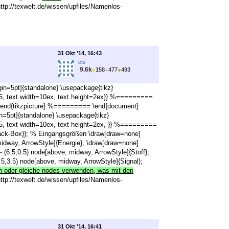
http://texwelt.de/wissen/upfiles/Namenlos-
31 Okt '14, 16:43
cis
9.6k
●
158
●
477
●
493
in=5pt]{standalone} \usepackage{tikz}
s=0.5, text width=10ex, text height=2ex}} %=========
}; \end{tikzpicture} %========= \end{document}
n=5pt]{standalone} \usepackage{tikz}
s=0.5, text width=10ex, text height=2ex, }} %=========
Black-Box}}; % Eingangsgrößen \draw[draw=none]
, midway, ArrowStyle]{Energie}; \draw[draw=none]
- (6.5,0.5) node[above, midway, ArrowStyle]{Stoff};
6.5,3.5) node[above, midway, ArrowStyle]{Signal};
n oder gleiche nodes verwenden, was mit den
http://texwelt.de/wissen/upfiles/Namenlos-
31 Okt '14, 16:41