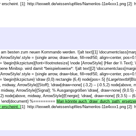
r erscheint. [1]: http://texwelt.de/wissen/upfiles/Namenlos-11e4xxx1.png [2]: 
te am besten zum neuen Kommando werden. ![alt text][1] \documentclass[marg
t{ArrowStyle/.style = {single arrow, draw=blue, fill=red!50, align=center, po
egin{tikzpicture}[font=\footnotesize] \node [ArrowStyle] {Hier der \\ Text
 Minibsp. wird damit *beispielsweise*: ![alt text][2] \documentclass[margi
t{ArrowStyle/.style = {single arrow, draw=blue, fill=red!50, align=center, po
egin{tikzpicture} \draw (0,0) rectangle (6,4) node[pos=.5] {\Large\textbf{
ve, midway, ArrowStyle]{Stoff}; \draw[draw=none] (-3,2) -- (-0.5,2) node[above
e, midway, ArrowStyle]{Signal}; % Ausgangsgrößen \draw[, draw=none] (9,0.5) -
5,2) node[above, midway, ArrowStyle]{Energie}; \draw[, draw=none] (9,3.5) -- (
== \end{document} %=========
Man könnte auch `draw` durch `path` ersetze
r erscheint.
[1]: http://texwelt.de/wissen/upfiles/Namenlos-11e4xxx1.png [2]: 