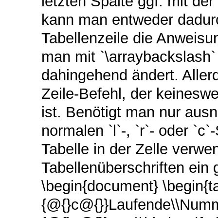
letzten Spalte ggf. mit de
kann man entweder dadurc
Tabellenzeile die Anweisu
man mit `\arraybackslash`
dahingehend ändert. Aller
Zeile-Befehl, der keinesweg
ist. Benötigt man nur au
normalen `l`-, `r`- oder `
Tabelle in der Zelle verwe
Tabellenüberschriften ein
\begin{document} \begin{tab
{@{}c@{}}Laufende\\Nummer