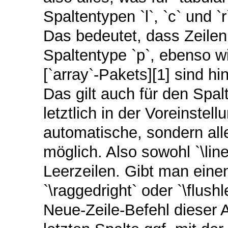
Spaltentypen `l`, `c` und `
Das bedeutet, dass Zeilen
Spaltentype `p`, ebenso w
[`array`-Pakets][1] sind hi
Das gilt auch für den Spalt
letztlich in der Voreinstell
automatische, sondern al
möglich. Also sowohl `\line
Leerzeilen. Gibt man einen
`\raggedright` oder `\flush
Neue-Zeile-Befehl dieser A