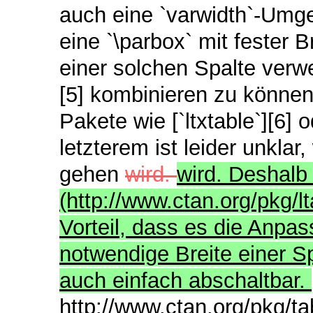
auch eine `varwidth`-Umg
eine `\parbox` mit fester B
einer solchen Spalte verwe
[5] kombinieren zu können
Pakete wie [`ltxtable`][6] 
letzterem ist leider unklar
gehen
wird.
wird. Deshalb 
(http://www.ctan.org/pkg/
Vorteil, dass es die Anpa
notwendige Breite einer Sp
auch einfach abschaltbar.
http://www.ctan.org/pkg/tab