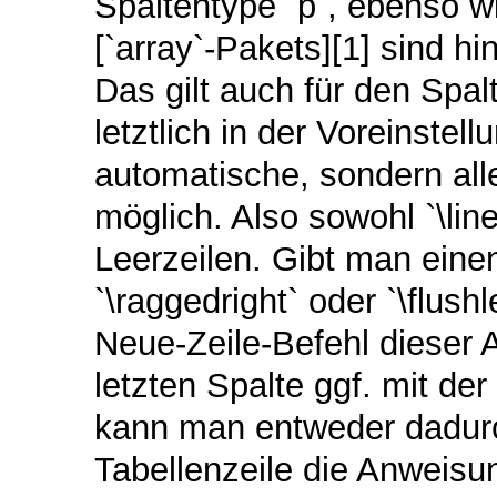
Spaltentype `p`, ebenso w
[`array`-Pakets][1] sind hi
Das gilt auch für den Spalt
letztlich in der Voreinstell
automatische, sondern al
möglich. Also sowohl `\line
Leerzeilen. Gibt man einen
`\raggedright` oder `\flush
Neue-Zeile-Befehl dieser A
letzten Spalte ggf. mit de
kann man entweder dadurc
Tabellenzeile die Anweisu