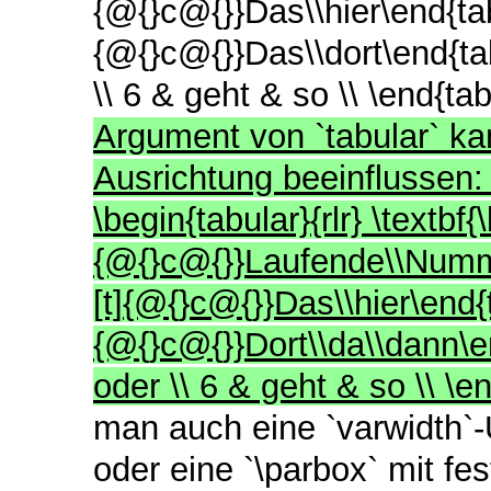
{@{}c@{}}Das\\hier\end{tabu
{@{}c@{}}Das\\dort\end{tab
\\ 6 & geht & so \\ \end{t
Argument von `tabular` ka
Ausrichtung beeinflussen:
\begin{tabular}{rlr} \textbf{
{@{}c@{}}Laufende\\Nummer
[t]{@{}c@{}}Das\\hier\end{t
{@{}c@{}}Dort\\da\\dann\en
oder \\ 6 & geht & so \\ \
man auch eine `varwidth`
oder eine `\parbox` mit fes