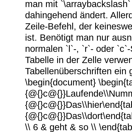
man mit `\arraybackslash`
dahingehend ändert. Aller
Zeile-Befehl, der keinesweg
ist. Benötigt man nur au
normalen `l`-, `r`- oder `
Tabelle in der Zelle verwe
Tabellenüberschriften ein
\begin{document} \begin{tab
{@{}c@{}}Laufende\\Nummer
{@{}c@{}}Das\\hier\end{tabu
{@{}c@{}}Das\\dort\end{tab
\\ 6 & geht & so \\ \end{t