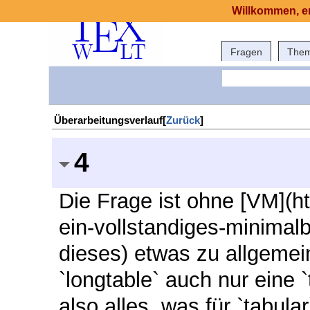
Willkommen, er
Fragen
The
Überarbeitungsverlauf[
Zurück
]
4
Die Frage ist ohne [VM](ht
ein-vollstandiges-minimalb
dieses) etwas zu allgemein
`longtable` auch nur eine `
also alles, was für `tabular